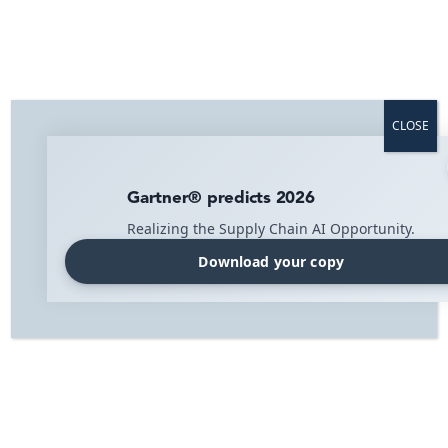
Svenska
Orderhanteringssystem för
CLOSE
avancerad logistik
Gartner® predicts 2026
Realizing the Supply Chain AI Opportunity.
Download your copy
Home
»
Solutions
»
Orderhanteringssystem
Automatiserad orderhantering för
höga distributionsvolymer
Organisationer som distribuerar produkter står inför
kunder som begär mer och bättre produktinformation,