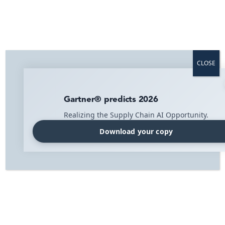
Svenska
Maximera effektiviteten i dina internlogistikprocesser.
Internlogistik
I det komplexa ekosystemet i ett lager, där otaliga varor
CLOSE
tas emot, lagras och skickas, kan internlogistikens inte
roll överskattas. Internlogistikprocessen fungerar som
ryggraden i lagerverksamheten, vilket säkerställer ett
Gartner® predicts 2026
smidigt materialflöde, effektiv orderhantering och
optimal resursanvändning.
Realizing the Supply Chain AI Opportunity.
Download your copy
Home
»
Solutions
»
Internlogistik
Inkommande
Internlogistik
Orderuppfyllelse