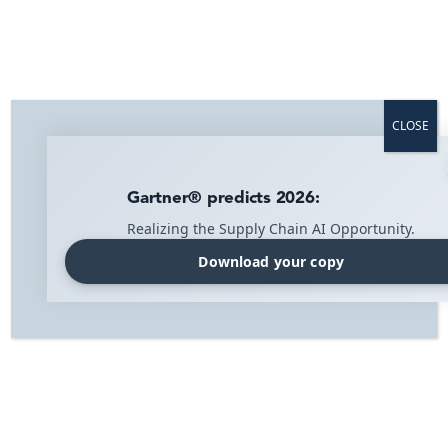
Lag sjekklister for tryggere
og mer effektiv drift
CLOSE
Sjekklister er det anbefalte verktøyet for en sikker og
vellykket drift. Sjekklister støtter kvalitetsstyring og har
et fleksibelt oppsett for oppgaver, frekvens, varslinger,
Gartner® predicts 2026:
rapporter, team, dokumentasjon og administrasjon.
Realizing the Supply Chain AI Opportunity.
Download your copy
Home
»
Supply Chain Solutions
»
Kvalitetskontroll
»
Sjekklister
Kvalitetskontroll og dokumenthåndtering
Sjekklister